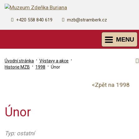
+420 558 840 619
mzb@stramberk.cz
Otevřit
MENU
navigaci
Úvodní stránka
Výstavy a akce
Historie MZB
1998
Únor
<Zpět na
1998
Únor
Typ: ostatní