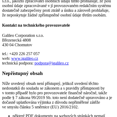
s.r.o., jakožto zpracovatel osobních údajů tímto prohlašuje, že jsou
osobní údaje zpracovávané v jí provozovaném redakčním systému
dostatečně zabezpečeny proti ztrátě a úniku a zároveň prohlašuje,
že neposkytuje žádné zpřístupněné osobní údaje třetím osobám.
Kontakt na technického provozovatele
Galileo Corporation s.r.o.
Březenecká 4808
430 04 Chomutov
tel.: +420 226 257 057
web:
www.igalileo.cz
technická podpora:
podpora@igalileo.cz
Nepřístupný obsah
Níže uvedený obsah není přístupný, jelikož uvedení těchto
nedostatků do souladu se zákonem a s pravidly přístupnosti by
v tomto případě bylo pro provozovatele finančně náročné, takže
podle § 7 zákona 99/2019 Sb. toto není dodatečně upravováno a je
dočasně uplatňována výjimka z důvodu nepřiměřené zátěže
ve smyslu článku 5 směrnice (EU) 2016/2102.
některé PDF dokumenty na webových stránkách nemají