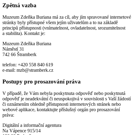
Zpětná vazba
Muzeum Zdeňka Buriana má za cíl, aby jím spravované internetové
stránky byly přístupné všem jejím uživatelům a to na základě
principů přístupnosti (vnímatelnost, ovladatelnost, srozumitelnost
a stabilita). Kontakt je:
Muzeum Zdeňka Buriana
Náměstí 31
742 66 Štramberk
telefon: +420 558 840 619
e-mail: mzb@stramberk.cz
Postupy pro prosazování práva
V případě, že Vám nebyla poskytnuta odpověď nebo poskytnutá
odpověď je neadekvátní či neuspokojivá v souvislosti s Vaší žádostí
či oznámením ohledně přístupnosti internetových stránek nebo
webové aplikace, kontaktujte příslušný orgán pro prosazování
práva:
Digitální a informační agentura
Na Vápence 915/14