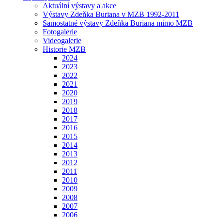
Aktuální výstavy a akce
Výstavy Zdeňka Buriana v MZB 1992-2011
Samostatné výstavy Zdeňka Buriana mimo MZB
Fotogalerie
Videogalerie
Historie MZB
2024
2023
2022
2021
2020
2019
2018
2017
2016
2015
2014
2013
2012
2011
2010
2009
2008
2007
2006