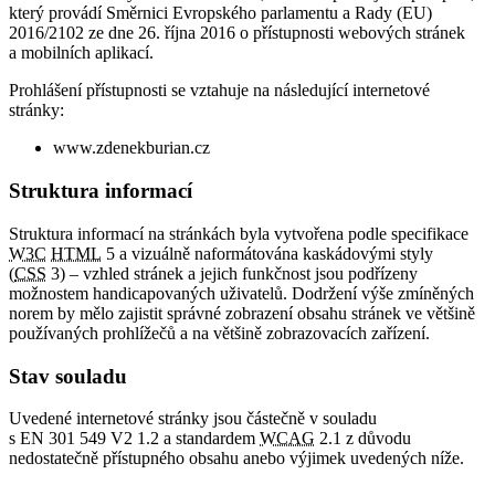
který provádí Směrnici Evropského parlamentu a Rady (EU)
2016/2102 ze dne 26. října 2016 o přístupnosti webových stránek
a mobilních aplikací.
Prohlášení přístupnosti se vztahuje na následující internetové
stránky:
www.zdenekburian.cz
Struktura informací
Struktura informací na stránkách byla vytvořena podle specifikace
W3C
HTML
5 a vizuálně naformátována kaskádovými styly
(
CSS
3) – vzhled stránek a jejich funkčnost jsou podřízeny
možnostem handicapovaných uživatelů. Dodržení výše zmíněných
norem by mělo zajistit správné zobrazení obsahu stránek ve většině
používaných prohlížečů a na většině zobrazovacích zařízení.
Stav souladu
Uvedené internetové stránky jsou částečně v souladu
s EN 301 549 V2 1.2 a standardem
WCAG
2.1 z důvodu
nedostatečně přístupného obsahu anebo výjimek uvedených níže.