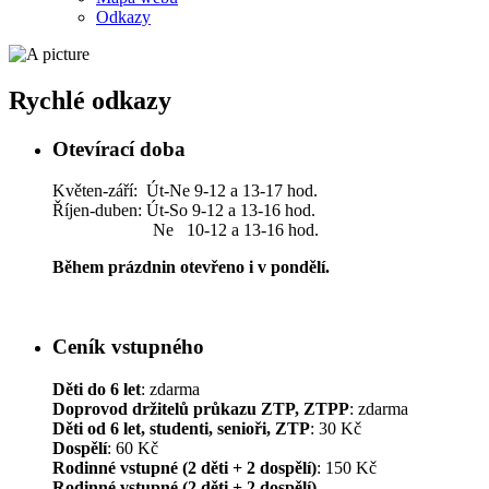
Odkazy
Rychlé odkazy
Otevírací doba
Květen-září: Út-Ne 9-12 a 13-17 hod.
Říjen-duben: Út-So 9-12 a 13-16 hod.
Ne 10-12 a 13-16 hod.
Během prázdnin otevřeno i v pondělí.
Ceník vstupného
Děti do 6 let
: zdarma
Doprovod držitelů průkazu ZTP, ZTPP
: zdarma
Děti od 6 let, studenti, senioři, ZTP
: 30 Kč
Dospělí
: 60 Kč
Rodinné vstupné (2 děti + 2 dospělí)
: 150 Kč
Rodinné vstupné (2 děti + 2 dospělí)
–