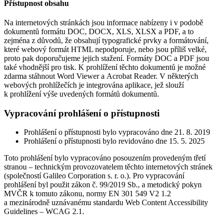
Přístupnost obsahu
Na internetových stránkách jsou informace nabízeny i v podobě
dokumentů formátu DOC, DOCX, XLS, XLSX a PDF, a to
zejména z důvodů, že obsahují typografické prvky a formátování,
které webový formát HTML nepodporuje, nebo jsou příliš velké,
proto pak doporučujeme jejich stažení. Formáty DOC a PDF jsou
také vhodnější pro tisk. K prohlížení těchto dokumentů je možné
zdarma stáhnout Word Viewer a Acrobat Reader. V některých
webových prohlížečích je integrována aplikace, jež slouží
k prohlížení výše uvedených formátů dokumentů.
Vypracování prohlášení o přístupnosti
Prohlášení o přístupnosti bylo vypracováno dne 21. 8. 2019
Prohlášení o přístupnosti bylo revidováno dne 15. 5. 2025
Toto prohlášení bylo vypracováno posouzením provedeným třetí
stranou – technickým provozovatelem těchto internetových stránek
(společností Galileo Corporation s. r. o.). Pro vypracování
prohlášení byl použit zákon č. 99/2019 Sb., a metodický pokyn
MVČR k tomuto zákonu, normy EN 301 549 V2 1.2
a mezinárodně uznávanému standardu Web Content Accessibility
Guidelines – WCAG 2.1.