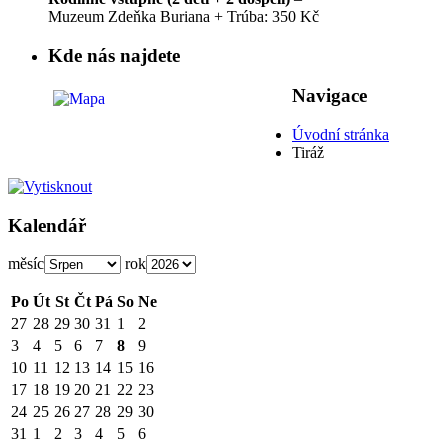
Muzeum Zdeňka Buriana + Trúba: 350 Kč
Kde nás najdete
Navigace
Úvodní stránka
Tiráž
Kalendář
měsíc
rok
Po
Út
St
Čt
Pá
So
Ne
27
28
29
30
31
1
2
3
4
5
6
7
8
9
10
11
12
13
14
15
16
17
18
19
20
21
22
23
24
25
26
27
28
29
30
31
1
2
3
4
5
6