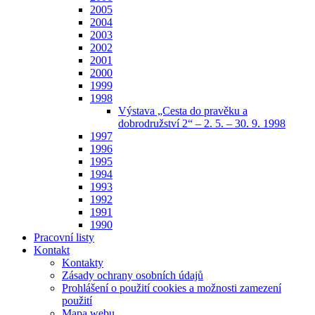
2005
2004
2003
2002
2001
2000
1999
1998
Výstava „Cesta do pravěku a
dobrodružství 2“ – 2. 5. – 30. 9. 1998
1997
1996
1995
1994
1993
1992
1991
1990
Pracovní listy
Kontakt
Kontakty
Zásady ochrany osobních údajů
Prohlášení o použití cookies a možnosti zamezení
použití
Mapa webu