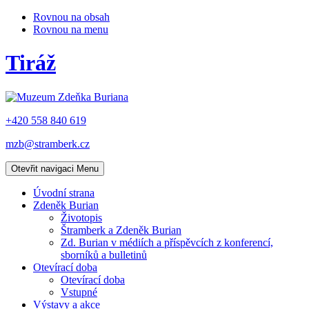
Rovnou na obsah
Rovnou na menu
Tiráž
+420 558 840 619
mzb@stramberk.cz
Otevřit navigaci
Menu
Úvodní strana
Zdeněk Burian
Životopis
Štramberk a Zdeněk Burian
Zd. Burian v médiích a příspěvcích z konferencí,
sborníků a bulletinů
Otevírací doba
Otevírací doba
Vstupné
Výstavy a akce