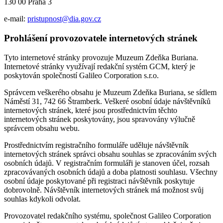
130 00 Praha 3
e-mail:
pristupnost@dia.gov.cz
Prohlášení provozovatele internetových stránek
Tyto internetové stránky provozuje Muzeum Zdeňka Buriana.
Internetové stránky využívají redakční systém GCM, který je
poskytován společností Galileo Corporation s.r.o.
Správcem veškerého obsahu je Muzeum Zdeňka Buriana, se sídlem
Náměstí 31, 742 66 Štramberk. Veškeré osobní údaje návštěvníků
internetových stránek, které jsou prostřednictvím těchto
internetových stránek poskytovány, jsou spravovány výlučně
správcem obsahu webu.
Prostřednictvím registračního formuláře uděluje návštěvník
internetových stránek správci obsahu souhlas se zpracováním svých
osobních údajů. V registračním formuláři je stanoven účel, rozsah
zpracovávaných osobních údajů a doba platnosti souhlasu. Všechny
osobní údaje poskytované při registraci návštěvník poskytuje
dobrovolně. Návštěvník internetových stránek má možnost svůj
souhlas kdykoli odvolat.
Provozovatel redakčního systému, společnost Galileo Corporation