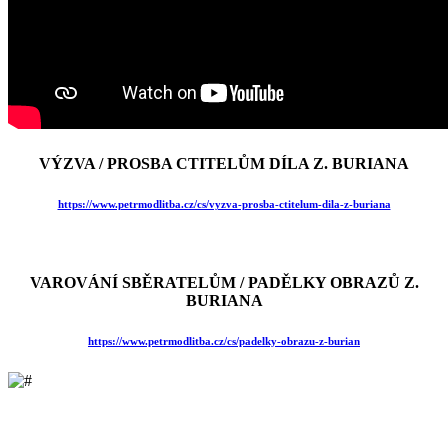
VÝZVA / PROSBA CTITELŮM DÍLA Z. BURIANA
https://www.petrmodlitba.cz/cs/vyzva-prosba-ctitelum-dila-z-buriana
VAROVÁNÍ SBĚRATELŮM / PADĚLKY OBRAZŮ Z.
BURIANA
https://www.petrmodlitba.cz/cs/padelky-obrazu-z-burian