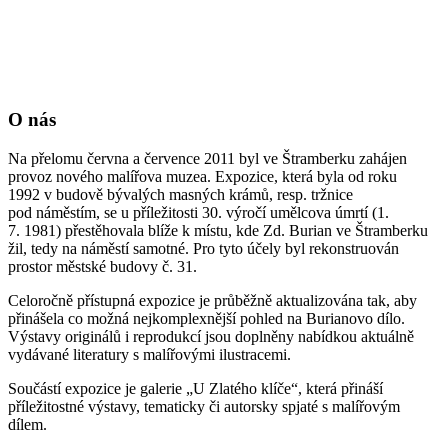
O nás
Na přelomu června a července 2011 byl ve Štramberku zahájen
provoz nového malířova muzea. Expozice, která byla od roku
1992 v budově bývalých masných krámů, resp. tržnice
pod náměstím, se u příležitosti 30. výročí umělcova úmrtí (1.
7. 1981) přestěhovala blíže k místu, kde Zd. Burian ve Štramberku
žil, tedy na náměstí samotné. Pro tyto účely byl rekonstruován
prostor městské budovy č. 31.
Celoročně přístupná expozice je průběžně aktualizována tak, aby
přinášela co možná nejkomplexnější pohled na Burianovo dílo.
Výstavy originálů i reprodukcí jsou doplněny nabídkou aktuálně
vydávané literatury s malířovými ilustracemi.
Součástí expozice je galerie „U Zlatého klíče“, která přináší
příležitostné výstavy, tematicky či autorsky spjaté s malířovým
dílem.