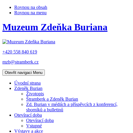
Rovnou na obsah
Rovnou na menu
Muzeum Zdeňka Buriana
+420 558 840 619
mzb@stramberk.cz
Otevřit navigaci
Menu
Úvodní strana
Zdeněk Burian
Životopis
Štramberk a Zdeněk Burian
Zd. Burian v médiích a příspěvcích z konferencí,
sborníků a bulletinů
Otevírací doba
Otevírací doba
Vstupné
Výstavy a akce