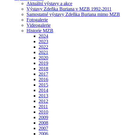
Aktuální výstavy a akce
Výstavy Zdeňka Buriana v MZB 1992-2011
Samostatné výstavy Zdeňka Buriana mimo MZB
Fotogalerie
Videogalerie
Historie MZB
2024
2023
2022
2021
2020
2019
2018
2017
2016
2015
2014
2013
2012
2011
2010
2009
2008
2007
2006