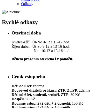
Odkazy
Rychlé odkazy
Otevírací doba
Květen-září: Út-Ne 9-12 a 13-17 hod.
Říjen-duben: Út-So 9-12 a 13-16 hod.
Ne 10-12 a 13-16 hod.
Během prázdnin otevřeno i v pondělí.
Ceník vstupného
Děti do 6 let
: zdarma
Doprovod držitelů průkazu ZTP, ZTPP
: zdarma
Děti od 6 let, studenti, senioři, ZTP
: 30 Kč
Dospělí
: 60 Kč
Rodinné vstupné (2 děti + 2 dospělí)
: 150 Kč
Rodinné vstupné (2 děti + 2 dospělí)
–