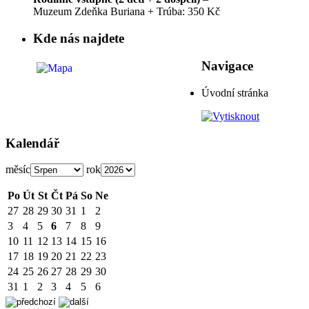
Muzeum Zdeňka Buriana + Trúba: 350 Kč
Kde nás najdete
Navigace
Úvodní stránka
Kalendář
měsíc
rok
Po
Út
St
Čt
Pá
So
Ne
27
28
29
30
31
1
2
3
4
5
6
7
8
9
10
11
12
13
14
15
16
17
18
19
20
21
22
23
24
25
26
27
28
29
30
31
1
2
3
4
5
6