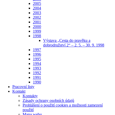
2005
2004
2003
2002
2001
2000
1999
1998
Výstava „Cesta do pravěku a
dobrodružství 2“ – 2. 5. – 30. 9. 1998
1997
1996
1995
1994
1993
1992
1991
1990
Pracovní listy
Kontakt
Kontakty
Zásady ochrany osobních údajů
Prohlášení o použití cookies a možnosti zamezení
použití
Mapa webu