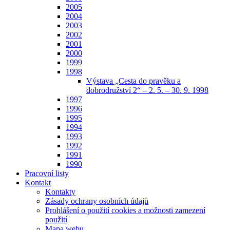
2005
2004
2003
2002
2001
2000
1999
1998
Výstava „Cesta do pravěku a
dobrodružství 2“ – 2. 5. – 30. 9. 1998
1997
1996
1995
1994
1993
1992
1991
1990
Pracovní listy
Kontakt
Kontakty
Zásady ochrany osobních údajů
Prohlášení o použití cookies a možnosti zamezení
použití
Mapa webu