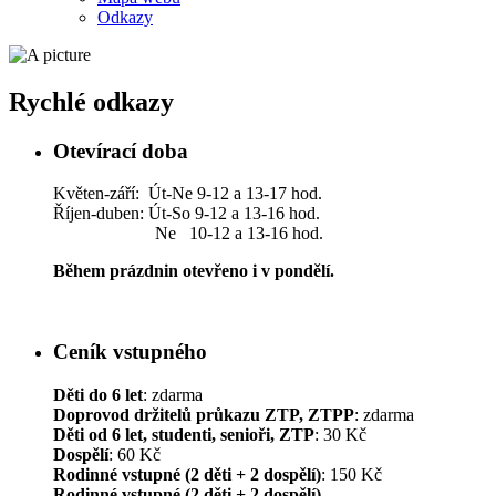
Odkazy
Rychlé odkazy
Otevírací doba
Květen-září: Út-Ne 9-12 a 13-17 hod.
Říjen-duben: Út-So 9-12 a 13-16 hod.
Ne 10-12 a 13-16 hod.
Během prázdnin otevřeno i v pondělí.
Ceník vstupného
Děti do 6 let
: zdarma
Doprovod držitelů průkazu ZTP, ZTPP
: zdarma
Děti od 6 let, studenti, senioři, ZTP
: 30 Kč
Dospělí
: 60 Kč
Rodinné vstupné (2 děti + 2 dospělí)
: 150 Kč
Rodinné vstupné (2 děti + 2 dospělí)
–