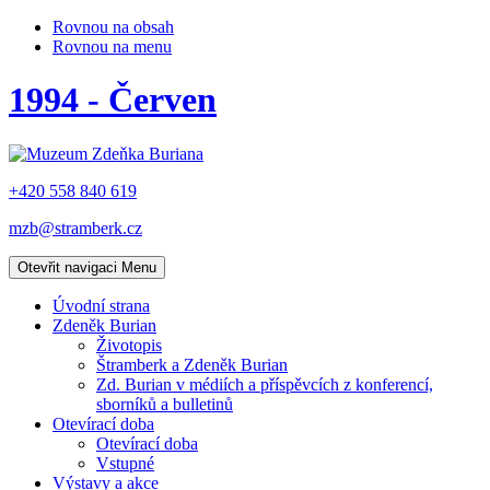
Rovnou na obsah
Rovnou na menu
1994 - Červen
+420 558 840 619
mzb@stramberk.cz
Otevřit navigaci
Menu
Úvodní strana
Zdeněk Burian
Životopis
Štramberk a Zdeněk Burian
Zd. Burian v médiích a příspěvcích z konferencí,
sborníků a bulletinů
Otevírací doba
Otevírací doba
Vstupné
Výstavy a akce