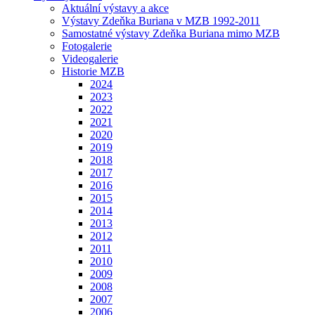
Aktuální výstavy a akce
Výstavy Zdeňka Buriana v MZB 1992-2011
Samostatné výstavy Zdeňka Buriana mimo MZB
Fotogalerie
Videogalerie
Historie MZB
2024
2023
2022
2021
2020
2019
2018
2017
2016
2015
2014
2013
2012
2011
2010
2009
2008
2007
2006