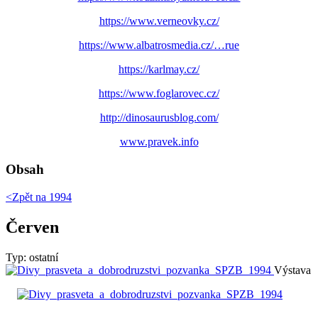
https://www.verneovky.cz/
https://www.albatrosmedia.cz/…rue
https://karlmay.cz/
https://www.foglarovec.cz/
http://dinosaurusblog.com/
www.pravek.info
Obsah
<Zpět na
1994
Červen
Typ: ostatní
Výstava