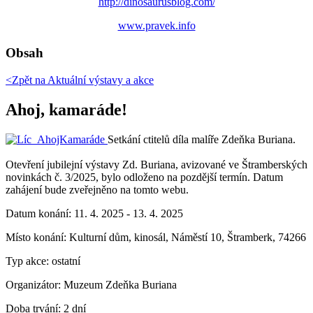
http://dinosaurusblog.com/
www.pravek.info
Obsah
<Zpět na
Aktuální výstavy a akce
Ahoj, kamaráde!
Setkání ctitelů díla malíře Zdeňka Buriana.
Otevření jubilejní výstavy Zd. Buriana, avizované ve Štramberských
novinkách č. 3/2025, bylo odloženo na pozdější termín. Datum
zahájení bude zveřejněno na tomto webu.
Datum konání:
11. 4. 2025 - 13. 4. 2025
Místo konání:
Kulturní dům, kinosál, Náměstí 10, Štramberk, 74266
Typ akce:
ostatní
Organizátor:
Muzeum Zdeňka Buriana
Doba trvání:
2 dní