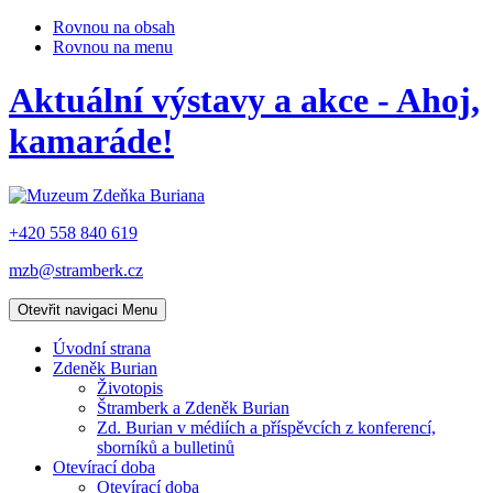
Rovnou na obsah
Rovnou na menu
Aktuální výstavy a akce - Ahoj,
kamaráde!
+420 558 840 619
mzb@stramberk.cz
Otevřit navigaci
Menu
Úvodní strana
Zdeněk Burian
Životopis
Štramberk a Zdeněk Burian
Zd. Burian v médiích a příspěvcích z konferencí,
sborníků a bulletinů
Otevírací doba
Otevírací doba