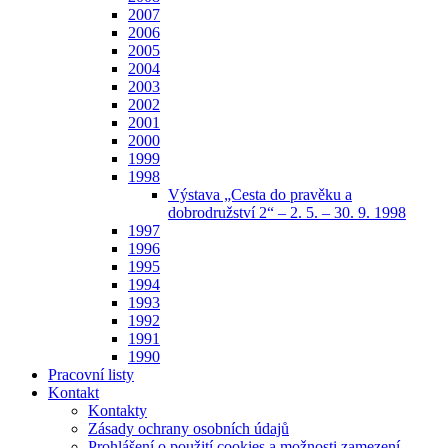
2007
2006
2005
2004
2003
2002
2001
2000
1999
1998
Výstava „Cesta do pravěku a
dobrodružství 2“ – 2. 5. – 30. 9. 1998
1997
1996
1995
1994
1993
1992
1991
1990
Pracovní listy
Kontakt
Kontakty
Zásady ochrany osobních údajů
Prohlášení o použití cookies a možnosti zamezení