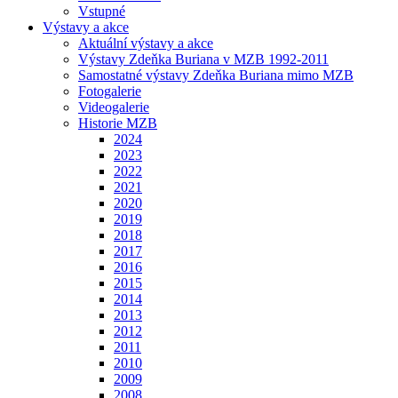
Vstupné
Výstavy a akce
Aktuální výstavy a akce
Výstavy Zdeňka Buriana v MZB 1992-2011
Samostatné výstavy Zdeňka Buriana mimo MZB
Fotogalerie
Videogalerie
Historie MZB
2024
2023
2022
2021
2020
2019
2018
2017
2016
2015
2014
2013
2012
2011
2010
2009
2008