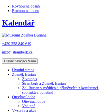
Rovnou na obsah
Rovnou na menu
Kalendář
+420 558 840 619
mzb@stramberk.cz
Otevřit navigaci
Menu
Úvodní strana
Zdeněk Burian
Životopis
Štramberk a Zdeněk Burian
Zd. Burian v médiích a příspěvcích z konferencí,
sborníků a bulletinů
Otevírací doba
Otevírací doba
Vstupné
Výstavy a akce