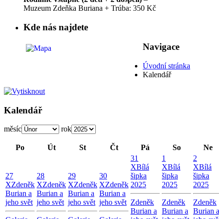
Muzeum Zdeňka Buriana + Trúba: 350 Kč
Kde nás najdete
Navigace
Úvodní stránka
Kalendář
Kalendář
měsíc
rok
Po
Út
St
Čt
Pá
So
Ne
31
1
2
X
Bílá
X
Bílá
X
Bílá
27
28
29
30
šipka
šipka
šipka
X
Zdeněk
X
Zdeněk
X
Zdeněk
X
Zdeněk
2025
2025
2025
Burian a
Burian a
Burian a
Burian a
jeho svět
jeho svět
jeho svět
jeho svět
Zdeněk
Zdeněk
Zdeněk
Burian a
Burian a
Burian 