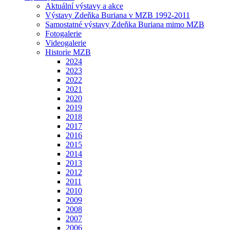
Aktuální výstavy a akce
Výstavy Zdeňka Buriana v MZB 1992-2011
Samostatné výstavy Zdeňka Buriana mimo MZB
Fotogalerie
Videogalerie
Historie MZB
2024
2023
2022
2021
2020
2019
2018
2017
2016
2015
2014
2013
2012
2011
2010
2009
2008
2007
2006