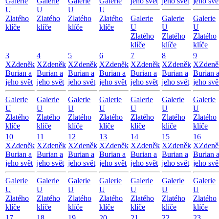
Galerie
Galerie
Galerie
Galerie
jeho svět
jeho svět
jeho svě
U
U
U
U
Zlatého
Zlatého
Zlatého
Zlatého
Galerie
Galerie
Galerie
klíče
klíče
klíče
klíče
U
U
U
Zlatého
Zlatého
Zlatého
klíče
klíče
klíče
3
4
5
6
7
8
9
X
Zdeněk
X
Zdeněk
X
Zdeněk
X
Zdeněk
X
Zdeněk
X
Zdeněk
X
Zdeně
Burian a
Burian a
Burian a
Burian a
Burian a
Burian a
Burian 
jeho svět
jeho svět
jeho svět
jeho svět
jeho svět
jeho svět
jeho svě
Galerie
Galerie
Galerie
Galerie
Galerie
Galerie
Galerie
U
U
U
U
U
U
U
Zlatého
Zlatého
Zlatého
Zlatého
Zlatého
Zlatého
Zlatého
klíče
klíče
klíče
klíče
klíče
klíče
klíče
10
11
12
13
14
15
16
X
Zdeněk
X
Zdeněk
X
Zdeněk
X
Zdeněk
X
Zdeněk
X
Zdeněk
X
Zdeně
Burian a
Burian a
Burian a
Burian a
Burian a
Burian a
Burian 
jeho svět
jeho svět
jeho svět
jeho svět
jeho svět
jeho svět
jeho svě
Galerie
Galerie
Galerie
Galerie
Galerie
Galerie
Galerie
U
U
U
U
U
U
U
Zlatého
Zlatého
Zlatého
Zlatého
Zlatého
Zlatého
Zlatého
klíče
klíče
klíče
klíče
klíče
klíče
klíče
17
18
19
20
21
22
23