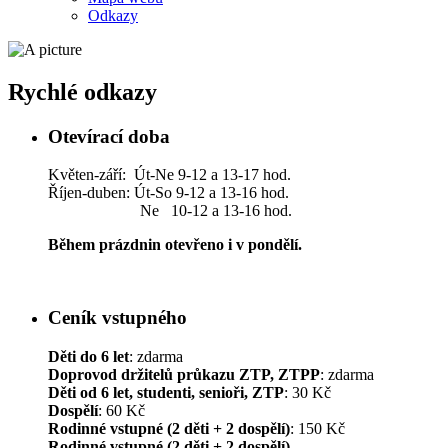
Odkazy
Rychlé odkazy
Otevírací doba
Květen-září: Út-Ne 9-12 a 13-17 hod.
Říjen-duben: Út-So 9-12 a 13-16 hod.
Ne 10-12 a 13-16 hod.
Během prázdnin otevřeno i v pondělí.
Ceník vstupného
Děti do 6 let
: zdarma
Doprovod držitelů průkazu ZTP, ZTPP
: zdarma
Děti od 6 let, studenti, senioři, ZTP
: 30 Kč
Dospělí
: 60 Kč
Rodinné vstupné (2 děti + 2 dospělí)
: 150 Kč
Rodinné vstupné (2 děti + 2 dospělí)
–