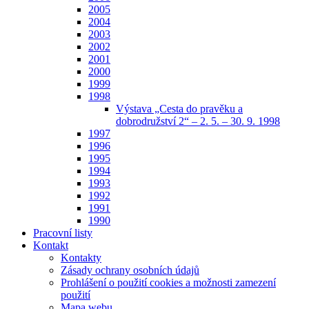
2005
2004
2003
2002
2001
2000
1999
1998
Výstava „Cesta do pravěku a
dobrodružství 2“ – 2. 5. – 30. 9. 1998
1997
1996
1995
1994
1993
1992
1991
1990
Pracovní listy
Kontakt
Kontakty
Zásady ochrany osobních údajů
Prohlášení o použití cookies a možnosti zamezení
použití
Mapa webu