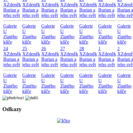
X
Zdeněk
X
Zdeněk
X
Zdeněk
X
Zdeněk
X
Zdeněk
X
Zdeněk
X
Zdeně
Burian a
Burian a
Burian a
Burian a
Burian a
Burian a
Burian 
jeho svět
jeho svět
jeho svět
jeho svět
jeho svět
jeho svět
jeho svě
Galerie
Galerie
Galerie
Galerie
Galerie
Galerie
Galerie
U
U
U
U
U
U
U
Zlatého
Zlatého
Zlatého
Zlatého
Zlatého
Zlatého
Zlatého
klíče
klíče
klíče
klíče
klíče
klíče
klíče
24
25
26
27
28
1
2
X
Zdeněk
X
Zdeněk
X
Zdeněk
X
Zdeněk
X
Zdeněk
X
Zdeněk
X
Zdeně
Burian a
Burian a
Burian a
Burian a
Burian a
Burian a
Burian 
jeho svět
jeho svět
jeho svět
jeho svět
jeho svět
jeho svět
jeho svě
Galerie
Galerie
Galerie
Galerie
Galerie
Galerie
Galerie
U
U
U
U
U
U
U
Zlatého
Zlatého
Zlatého
Zlatého
Zlatého
Zlatého
Zlatého
klíče
klíče
klíče
klíče
klíče
klíče
klíče
Odkazy