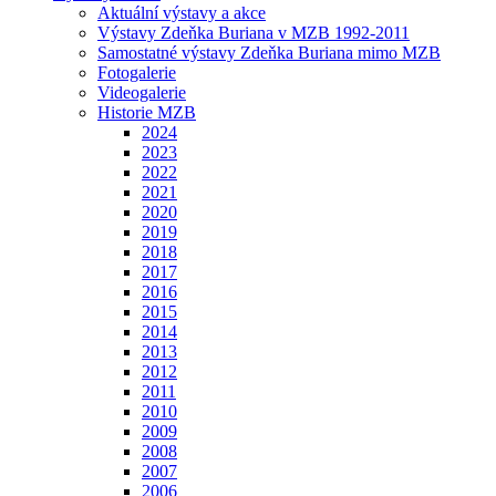
Aktuální výstavy a akce
Výstavy Zdeňka Buriana v MZB 1992-2011
Samostatné výstavy Zdeňka Buriana mimo MZB
Fotogalerie
Videogalerie
Historie MZB
2024
2023
2022
2021
2020
2019
2018
2017
2016
2015
2014
2013
2012
2011
2010
2009
2008
2007
2006