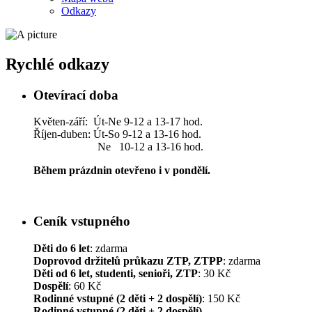
Odkazy
Rychlé odkazy
Otevírací doba
Květen-září: Út-Ne 9-12 a 13-17 hod.
Říjen-duben: Út-So 9-12 a 13-16 hod.
Ne 10-12 a 13-16 hod.
Během prázdnin otevřeno i v pondělí.
Ceník vstupného
Děti do 6 let
: zdarma
Doprovod držitelů průkazu ZTP, ZTPP
: zdarma
Děti od 6 let, studenti, senioři, ZTP
: 30 Kč
Dospělí
: 60 Kč
Rodinné vstupné (2 děti + 2 dospělí)
: 150 Kč
Rodinné vstupné (2 děti + 2 dospělí)
–