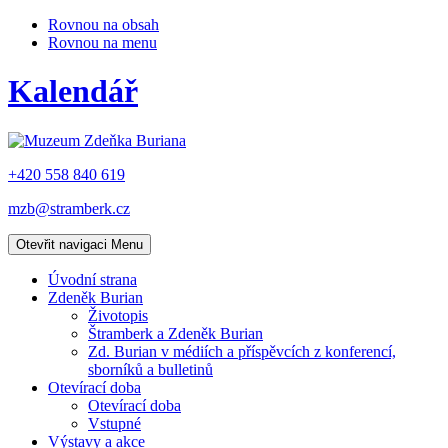
Rovnou na obsah
Rovnou na menu
Kalendář
+420 558 840 619
mzb@stramberk.cz
Otevřit navigaci
Menu
Úvodní strana
Zdeněk Burian
Životopis
Štramberk a Zdeněk Burian
Zd. Burian v médiích a příspěvcích z konferencí,
sborníků a bulletinů
Otevírací doba
Otevírací doba
Vstupné
Výstavy a akce