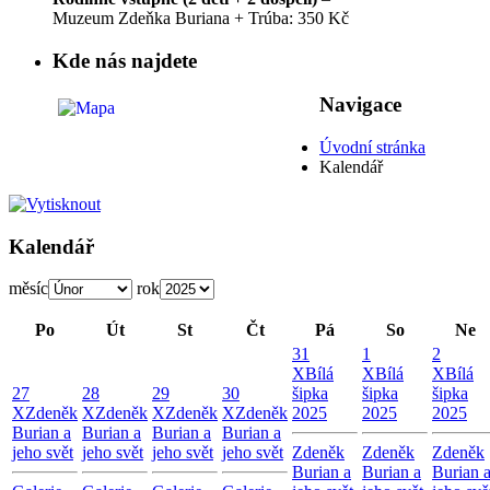
Muzeum Zdeňka Buriana + Trúba: 350 Kč
Kde nás najdete
Navigace
Úvodní stránka
Kalendář
Kalendář
měsíc
rok
Po
Út
St
Čt
Pá
So
Ne
31
1
2
X
Bílá
X
Bílá
X
Bílá
27
28
29
30
šipka
šipka
šipka
X
Zdeněk
X
Zdeněk
X
Zdeněk
X
Zdeněk
2025
2025
2025
Burian a
Burian a
Burian a
Burian a
jeho svět
jeho svět
jeho svět
jeho svět
Zdeněk
Zdeněk
Zdeněk
Burian a
Burian a
Burian 