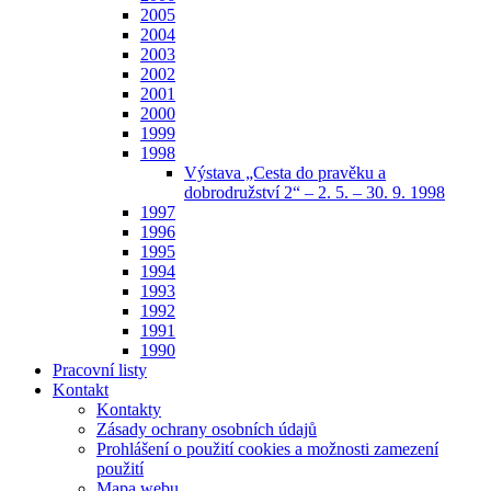
2005
2004
2003
2002
2001
2000
1999
1998
Výstava „Cesta do pravěku a
dobrodružství 2“ – 2. 5. – 30. 9. 1998
1997
1996
1995
1994
1993
1992
1991
1990
Pracovní listy
Kontakt
Kontakty
Zásady ochrany osobních údajů
Prohlášení o použití cookies a možnosti zamezení
použití
Mapa webu