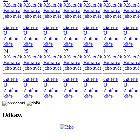
X
Zdeněk
X
Zdeněk
X
Zdeněk
X
Zdeněk
X
Zdeněk
X
Zdeněk
X
Zdeně
Burian a
Burian a
Burian a
Burian a
Burian a
Burian a
Burian 
jeho svět
jeho svět
jeho svět
jeho svět
jeho svět
jeho svět
jeho svě
Galerie
Galerie
Galerie
Galerie
Galerie
Galerie
Galerie
U
U
U
U
U
U
U
Zlatého
Zlatého
Zlatého
Zlatého
Zlatého
Zlatého
Zlatého
klíče
klíče
klíče
klíče
klíče
klíče
klíče
24
25
26
27
28
1
2
X
Zdeněk
X
Zdeněk
X
Zdeněk
X
Zdeněk
X
Zdeněk
X
Zdeněk
X
Zdeně
Burian a
Burian a
Burian a
Burian a
Burian a
Burian a
Burian 
jeho svět
jeho svět
jeho svět
jeho svět
jeho svět
jeho svět
jeho svě
Galerie
Galerie
Galerie
Galerie
Galerie
Galerie
Galerie
U
U
U
U
U
U
U
Zlatého
Zlatého
Zlatého
Zlatého
Zlatého
Zlatého
Zlatého
klíče
klíče
klíče
klíče
klíče
klíče
klíče
Odkazy