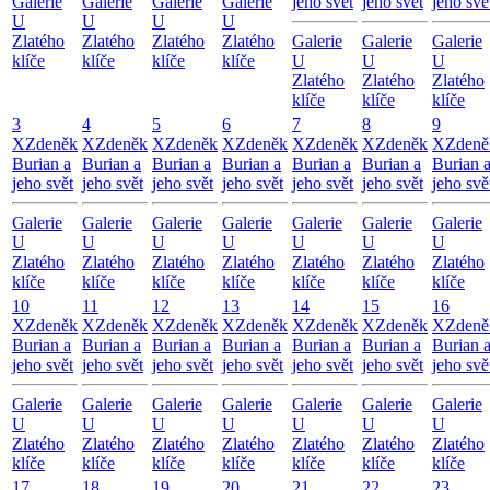
Galerie
Galerie
Galerie
Galerie
jeho svět
jeho svět
jeho svě
U
U
U
U
Zlatého
Zlatého
Zlatého
Zlatého
Galerie
Galerie
Galerie
klíče
klíče
klíče
klíče
U
U
U
Zlatého
Zlatého
Zlatého
klíče
klíče
klíče
3
4
5
6
7
8
9
X
Zdeněk
X
Zdeněk
X
Zdeněk
X
Zdeněk
X
Zdeněk
X
Zdeněk
X
Zdeně
Burian a
Burian a
Burian a
Burian a
Burian a
Burian a
Burian 
jeho svět
jeho svět
jeho svět
jeho svět
jeho svět
jeho svět
jeho svě
Galerie
Galerie
Galerie
Galerie
Galerie
Galerie
Galerie
U
U
U
U
U
U
U
Zlatého
Zlatého
Zlatého
Zlatého
Zlatého
Zlatého
Zlatého
klíče
klíče
klíče
klíče
klíče
klíče
klíče
10
11
12
13
14
15
16
X
Zdeněk
X
Zdeněk
X
Zdeněk
X
Zdeněk
X
Zdeněk
X
Zdeněk
X
Zdeně
Burian a
Burian a
Burian a
Burian a
Burian a
Burian a
Burian 
jeho svět
jeho svět
jeho svět
jeho svět
jeho svět
jeho svět
jeho svě
Galerie
Galerie
Galerie
Galerie
Galerie
Galerie
Galerie
U
U
U
U
U
U
U
Zlatého
Zlatého
Zlatého
Zlatého
Zlatého
Zlatého
Zlatého
klíče
klíče
klíče
klíče
klíče
klíče
klíče
17
18
19
20
21
22
23