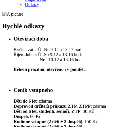
Odkazy
Rychlé odkazy
Otevírací doba
Květen-září: Út-Ne 9-12 a 13-17 hod.
Říjen-duben: Út-So 9-12 a 13-16 hod.
Ne 10-12 a 13-16 hod.
Během prázdnin otevřeno i v pondělí.
Ceník vstupného
Děti do 6 let
: zdarma
Doprovod držitelů průkazu ZTP, ZTPP
: zdarma
Děti od 6 let, studenti, senioři, ZTP
: 30 Kč
Dospělí
: 60 Kč
Rodinné vstupné (2 děti + 2 dospělí)
: 150 Kč
Rodinné vstupné (2 děti + 2 dospělí)
–