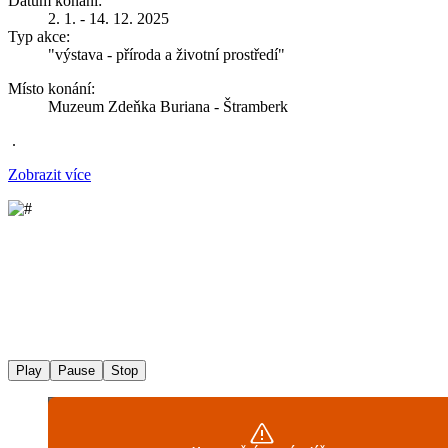
Datum konání:
2. 1. - 14. 12. 2025
Typ akce:
"výstava - příroda a životní prostředí"
Místo konání:
Muzeum Zdeňka Buriana - Štramberk
.
Zobrazit více
Play
Pause
Stop