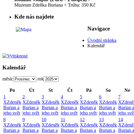
Muzeum Zdeňka Buriana + Trúba: 350 Kč
Kde nás najdete
Navigace
Úvodní stránka
Kalendář
Kalendář
měsíc
rok
Po
Út
St
Čt
Pá
So
Ne
1
2
3
4
5
6
7
X
Zdeněk
X
Zdeněk
X
Zdeněk
X
Zdeněk
X
Zdeněk
X
Zdeněk
X
Zdeně
Burian a
Burian a
Burian a
Burian a
Burian a
Burian a
Burian 
jeho svět
jeho svět
jeho svět
jeho svět
jeho svět
jeho svět
jeho svě
8
9
10
11
12
13
14
X
Zdeněk
X
Zdeněk
X
Zdeněk
X
Zdeněk
X
Zdeněk
X
Zdeněk
X
Zdeně
Burian a
Burian a
Burian a
Burian a
Burian a
Burian a
Burian 