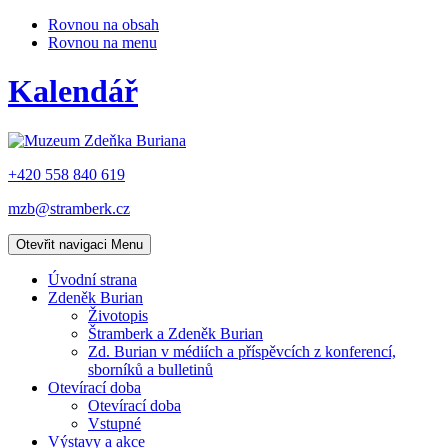
Rovnou na obsah
Rovnou na menu
Kalendář
+420 558 840 619
mzb@stramberk.cz
Otevřit navigaci
Menu
Úvodní strana
Zdeněk Burian
Životopis
Štramberk a Zdeněk Burian
Zd. Burian v médiích a příspěvcích z konferencí,
sborníků a bulletinů
Otevírací doba
Otevírací doba
Vstupné
Výstavy a akce