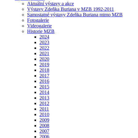
Aktuální výstavy a akce
Výstavy Zdeňka Buriana v MZB 1992-2011
Samostatné výstavy Zdeňka Buriana mimo MZB
Fotogalerie
Videogalerie
Historie MZB
2024
2023
2022
2021
2020
2019
2018
2017
2016
2015
2014
2013
2012
2011
2010
2009
2008
2007
2006