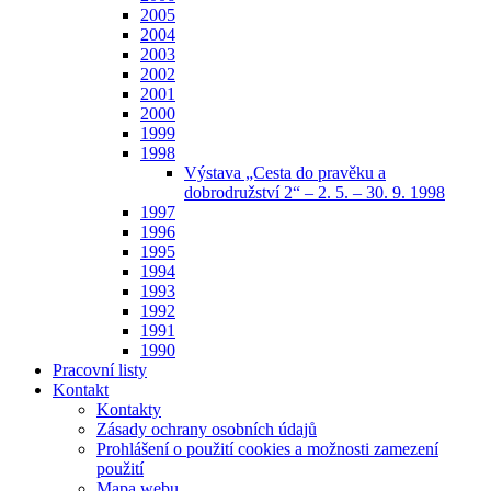
2005
2004
2003
2002
2001
2000
1999
1998
Výstava „Cesta do pravěku a
dobrodružství 2“ – 2. 5. – 30. 9. 1998
1997
1996
1995
1994
1993
1992
1991
1990
Pracovní listy
Kontakt
Kontakty
Zásady ochrany osobních údajů
Prohlášení o použití cookies a možnosti zamezení
použití
Mapa webu