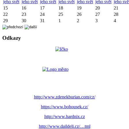
jeho svět
jeho svět
jeho svět
jeho svět
jeho svět
jeho svět
jeho svě
15
16
17
18
19
20
21
22
23
24
25
26
27
28
29
30
31
1
2
3
4
Odkazy
http://www.zdenekburian.com/cz/
https://www.bohousek.cz/
http://www.hardnix.cz
http://www.daildeli.cz/…tml