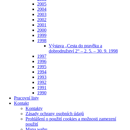
2005
2004
2003
2002
2001
2000
1999
1998
Výstava „Cesta do pravěku a
dobrodružství 2“ – 2. 5. – 30. 9. 1998
1997
1996
1995
1994
1993
1992
1991
1990
Pracovní listy
Kontakt
Kontakty
Zásady ochrany osobních údajů
Prohlášení o použití cookies a možnosti zamezení
použití
Mapa webu