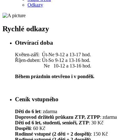
Odkazy
Rychlé odkazy
Otevírací doba
Květen-září: Út-Ne 9-12 a 13-17 hod.
Říjen-duben: Út-So 9-12 a 13-16 hod.
Ne 10-12 a 13-16 hod.
Během prázdnin otevřeno i v pondělí.
Ceník vstupného
Děti do 6 let
: zdarma
Doprovod držitelů průkazu ZTP, ZTPP
: zdarma
Děti od 6 let, studenti, senioři, ZTP
: 30 Kč
Dospělí
: 60 Kč
Rodinné vstupné (2 děti + 2 dospělí)
: 150 Kč
Rodinné vstupné (2 děti + 2 dospělí)
–