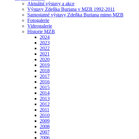
Aktuální výstavy a akce
Výstavy Zdeňka Buriana v MZB 1992-2011
Samostatné výstavy Zdeňka Buriana mimo MZB
Fotogalerie
Videogalerie
Historie MZB
2024
2023
2022
2021
2020
2019
2018
2017
2016
2015
2014
2013
2012
2011
2010
2009
2008
2007
2006