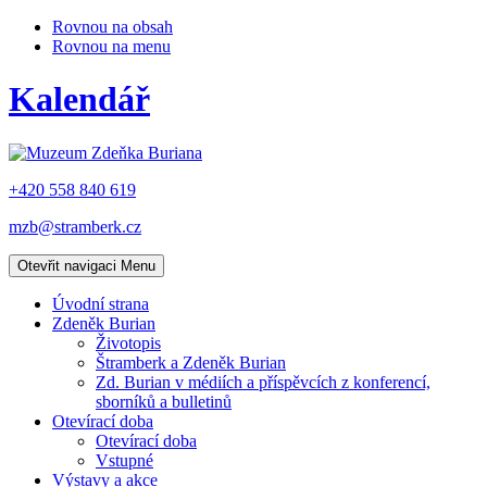
Rovnou na obsah
Rovnou na menu
Kalendář
+420 558 840 619
mzb@stramberk.cz
Otevřit navigaci
Menu
Úvodní strana
Zdeněk Burian
Životopis
Štramberk a Zdeněk Burian
Zd. Burian v médiích a příspěvcích z konferencí,
sborníků a bulletinů
Otevírací doba
Otevírací doba
Vstupné
Výstavy a akce