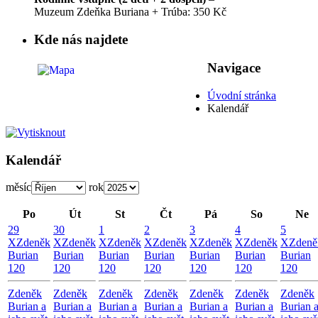
Muzeum Zdeňka Buriana + Trúba: 350 Kč
Kde nás najdete
Navigace
Úvodní stránka
Kalendář
Kalendář
měsíc
rok
Po
Út
St
Čt
Pá
So
Ne
29
30
1
2
3
4
5
X
Zdeněk
X
Zdeněk
X
Zdeněk
X
Zdeněk
X
Zdeněk
X
Zdeněk
X
Zdeně
Burian
Burian
Burian
Burian
Burian
Burian
Burian
120
120
120
120
120
120
120
Zdeněk
Zdeněk
Zdeněk
Zdeněk
Zdeněk
Zdeněk
Zdeněk
Burian a
Burian a
Burian a
Burian a
Burian a
Burian a
Burian 