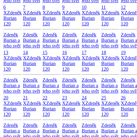
jeho svět
jeho svět
jeho svět
jeho svět
jeho svět
jeho svět
jeho svě
6
7
8
9
10
11
12
X
Zdeněk
X
Zdeněk
X
Zdeněk
X
Zdeněk
X
Zdeněk
X
Zdeněk
X
Zdeně
Burian
Burian
Burian
Burian
Burian
Burian
Burian
120
120
120
120
120
120
120
Zdeněk
Zdeněk
Zdeněk
Zdeněk
Zdeněk
Zdeněk
Zdeněk
Burian a
Burian a
Burian a
Burian a
Burian a
Burian a
Burian 
jeho svět
jeho svět
jeho svět
jeho svět
jeho svět
jeho svět
jeho svě
13
14
15
16
17
18
19
X
Zdeněk
X
Zdeněk
X
Zdeněk
X
Zdeněk
X
Zdeněk
X
Zdeněk
X
Zdeně
Burian
Burian
Burian
Burian
Burian
Burian
Burian
120
120
120
120
120
120
120
Zdeněk
Zdeněk
Zdeněk
Zdeněk
Zdeněk
Zdeněk
Zdeněk
Burian a
Burian a
Burian a
Burian a
Burian a
Burian a
Burian 
jeho svět
jeho svět
jeho svět
jeho svět
jeho svět
jeho svět
jeho svě
20
21
22
23
24
25
26
X
Zdeněk
X
Zdeněk
X
Zdeněk
X
Zdeněk
X
Zdeněk
X
Zdeněk
X
Zdeně
Burian
Burian
Burian
Burian
Burian
Burian
Burian
120
120
120
120
120
120
120
Zdeněk
Zdeněk
Zdeněk
Zdeněk
Zdeněk
Zdeněk
Zdeněk
Burian a
Burian a
Burian a
Burian a
Burian a
Burian a
Burian 
jeho svět
jeho svět
jeho svět
jeho svět
jeho svět
jeho svět
jeho svě