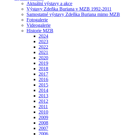
Aktuální výstavy a akce
Výstavy Zdeňka Buriana v MZB 1992-2011
Samostatné výstavy Zdeňka Buriana mimo MZB
Fotogalerie
Videogalerie
Historie MZB
2024
2023
2022
2021
2020
2019
2018
2017
2016
2015
2014
2013
2012
2011
2010
2009
2008
2007
2006