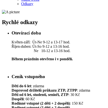
Odkazy
Rychlé odkazy
Otevírací doba
Květen-září: Út-Ne 9-12 a 13-17 hod.
Říjen-duben: Út-So 9-12 a 13-16 hod.
Ne 10-12 a 13-16 hod.
Během prázdnin otevřeno i v pondělí.
Ceník vstupného
Děti do 6 let
: zdarma
Doprovod držitelů průkazu ZTP, ZTPP
: zdarma
Děti od 6 let, studenti, senioři, ZTP
: 30 Kč
Dospělí
: 60 Kč
Rodinné vstupné (2 děti + 2 dospělí)
: 150 Kč
Rodinné vstupné (2 děti + 2 dospělí)
–