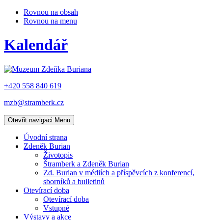
Rovnou na obsah
Rovnou na menu
Kalendář
+420 558 840 619
mzb@stramberk.cz
Otevřit navigaci
Menu
Úvodní strana
Zdeněk Burian
Životopis
Štramberk a Zdeněk Burian
Zd. Burian v médiích a příspěvcích z konferencí,
sborníků a bulletinů
Otevírací doba
Otevírací doba
Vstupné
Výstavy a akce