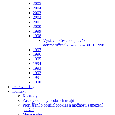
2005
2004
2003
2002
2001
2000
1999
1998
Výstava „Cesta do pravěku a
dobrodružství 2“ – 2. 5. – 30. 9. 1998
1997
1996
1995
1994
1993
1992
1991
1990
Pracovní listy
Kontakt
Kontakty
Zásady ochrany osobních údajů
Prohlášení o použití cookies a možnosti zamezení
použití
Mapa webu