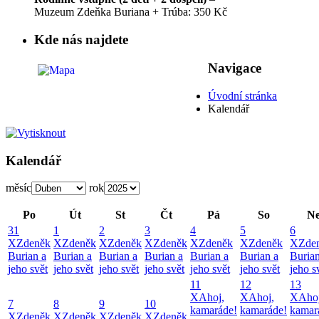
Muzeum Zdeňka Buriana + Trúba: 350 Kč
Kde nás najdete
Navigace
Úvodní stránka
Kalendář
Kalendář
měsíc
rok
Po
Út
St
Čt
Pá
So
N
31
1
2
3
4
5
6
X
Zdeněk
X
Zdeněk
X
Zdeněk
X
Zdeněk
X
Zdeněk
X
Zdeněk
X
Zde
Burian a
Burian a
Burian a
Burian a
Burian a
Burian a
Burian
jeho svět
jeho svět
jeho svět
jeho svět
jeho svět
jeho svět
jeho s
11
12
13
X
Ahoj,
X
Ahoj,
X
Ahoj
7
8
9
10
kamaráde!
kamaráde!
kamar
X
Zdeněk
X
Zdeněk
X
Zdeněk
X
Zdeněk